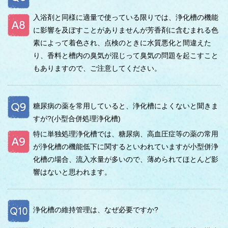
入浴剤と同様に適量で使っている限りでは、浄化槽の機能
に影響を及ぼすことがありませんが芳香剤に含むまれる色
素によって着色され、点検のときに水質悪化と間違えた
り、香料と槽内の臭気が混じって臭気の問題を起こすこと
もありますので、ご注意してください。
糖尿病の薬を常用していると、浄化槽によくないと聞きま
すが?(小型合併処理浄化槽)
特に単独処理浄化槽では、糖尿病、高血圧症等の薬の常用
が浄化槽の機能低下に関するといわれていますが小型併浄
化槽の場合、流入水量が多いので、薄められてほとんど影
響はないと思われます。
浄化槽の維持管理は、なぜ必要ですか?