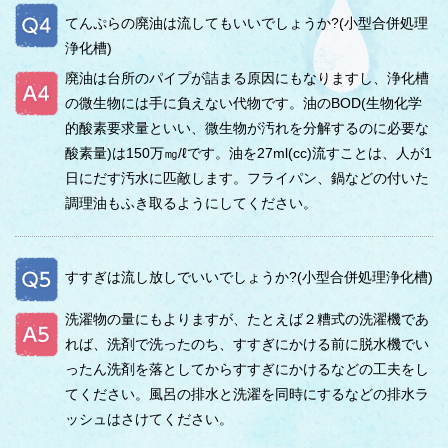
てんぷらの廃油は流してもいいでしょうか?(小型合併処理
浄化槽)
廃油は台所のパイプが詰まる原因にもなりますし、浄化槽
の微生物には手に負えない代物です。油のBOD(生物化学
的酸素要求量といい、微生物が汚れを分解するのに必要な
酸素量)は150万㎎/ℓです。油を27ml(cc)流すことは、人が1
日にだす汚水に匹敵します。フライパン、鍋などの付いた
調理油もふき取るようにしてください。
すすぎは流し放しでいいでしょうか?(小型合併処理浄化槽)
洗濯物の量にもよりますが、たとえば２糟式の洗濯機であ
れば、洗剤で洗ったのち、すすぎにかける前に脱水機でい
ったん洗剤を落としてからすすぎにかけるなどの工夫をし
てください。風呂の排水と洗濯を同時にするなどの排水ラ
ッシュはさけてください。