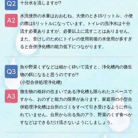
十分水を流しますが?
水洗便所の水量はおおむね、大便のとき15リットル、小便
の際は5リットルになっています。トイレの洗浄水は十分
流す必要ありますが、必要以上に流すことはありません。
また、音けしのためにトイレの使用前後の水使用が多すぎ
ると合併浄化槽の能力低下につながります。
魚や野菜くずなどは細かく砕いて流すと、浄化槽内の微生
物の餌になると思うのですが?
(小型合併処理浄化槽)
微生物の格好の住まいである浄化槽も限られたスペースで
すから、おのずと能力の限界があります。家庭用の小型合
併処理浄化槽は台所のゴミをすべて引き受けるように作ら
れていません。台所から出る魚のアラ、野菜のくず食べか
すなどはできるだけ流さないようにしましょう。